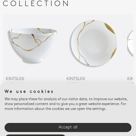
COLLECTION
KINTSUGI
KINTSUGI
KIN
SARKIS
SARKIS
SAR
Saladier haut 27 cm
Compotier creux 24
Pla
We use cookies
4,2 L
cm
28 
We may place these for analysis of our visitor data, to improve our website,
$1 175
$390
$1 
show personalised content and to give you a great website experience. For
more information about the cookies we use open the settings.
AVANTAGES E-
Accept all
BOUTIQUE