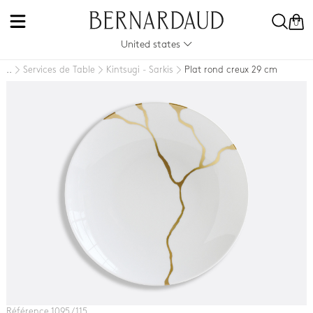
0
United states
Services de Table
Kintsugi - Sarkis
Plat rond creux 29 cm
..
Référence 1095 / 115