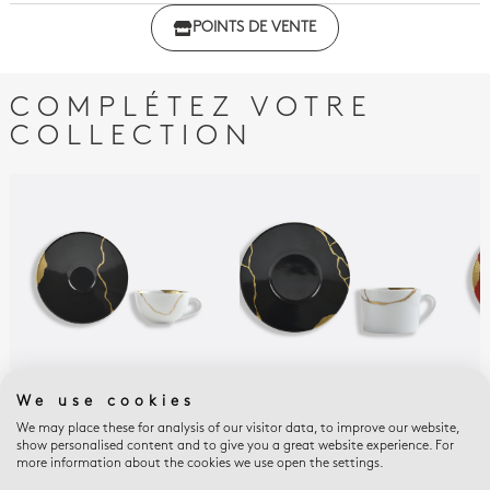
Déclaration de conformité - A l'unité
POINTS DE VENTE
Déclaration de conformité - Coffret de 2
Déclaration de conformité - Coffret de 4
COMPLÉTEZ VOTRE
COLLECTION
We use cookies
KINTSUGI CHARBON
KINTSUGI CHARBON
KIN
Coffret de tasses et
Coffret de tasses et
EMP
We may place these for analysis of our visitor data, to improve our website,
Cof
show personalised content and to give you a great website experience. For
soucoupes café 10 cl
soucoupes thé 15 cl
more information about the cookies we use open the settings.
sou
Charbon
Charbon
Rou