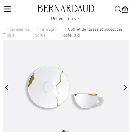
0
United states
Services de
Kintsugi -
Coffret de tasses et soucoupes
..
Table
Sarkis
café 10 cl