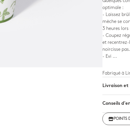
Quelques cons
optimale :
- Laissez brûl
mèche se con
3 heures lors 
- Coupez régu
et recentrez-
noircisse pas
- Evi ...
Fabriqué à L
Livraison et
Conseils d'e
POINTS 