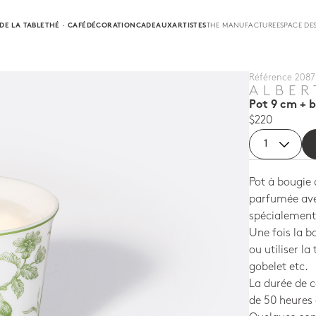
DE LA TABLE
THÉ · CAFÉ
DÉCORATION
CADEAUX
ARTISTES
THE MANUFACTURE
ESPACE DE
Référence 2087 
ALBER
Pot 9 cm + 
$220
Pot à bougie
parfumée avec
spécialement
Une fois la 
ou utiliser l
gobelet etc.
La durée de 
de 50 heures 