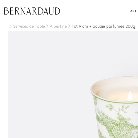
Fermer
ART 
Services de Table
Albertine
Pot 9 cm + bougie parfumée 200g