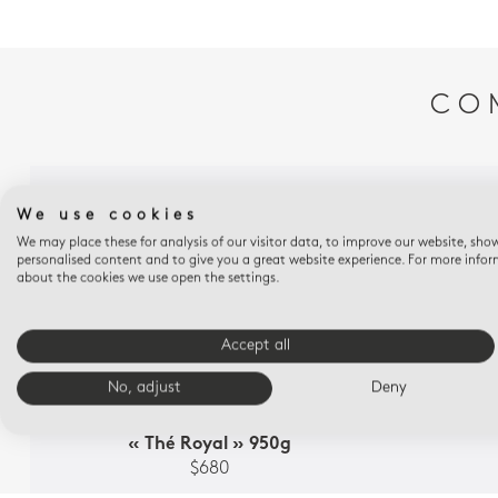
CO
We use cookies
We may place these for analysis of our visitor data, to improve our website, sho
personalised content and to give you a great website experience. For more info
about the cookies we use open the settings.
Accept all
No, adjust
Deny
ALBERTINE
Pot à bougie 15 cm + bougie parfumée
Vide-poc
« Thé Royal » 950g
$680