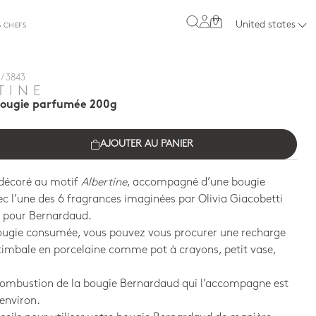
0
United states
S CHEFS
/ 3843
TINE
bougie parfumée 200g
AJOUTER AU PANIER
 décoré au motif
Albertine
, accompagné d’une bougie
 l’une des 6 fragrances imaginées par Olivia Giacobetti
 pour Bernardaud.
bougie consumée, vous pouvez vous procurer une recharge
a timbale en porcelaine comme pot à crayons, petit vase,
combustion de la bougie Bernardaud qui l’accompagne est
environ.