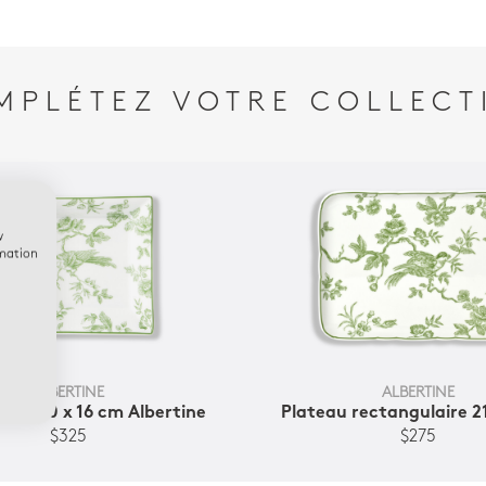
MPLÉTEZ VOTRE COLLECT
w
rmation
ALBERTINE
ALBERTINE
hes 20 x 16 cm Albertine
Plateau rectangulaire 2
$325
$275