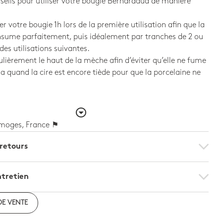
eils pour utiliser votre bougie Bernardaud de manière
er votre bougie 1h lors de la première utilisation afin que la
sume parfaitement, puis idéalement par tranches de 2 ou
des utilisations suivantes.
lièrement le haut de la mèche afin d’éviter qu’elle ne fume
la quand la cire est encore tiède pour que la porcelaine ne
.
imoges, France ⚑
 retours
ntretien
DE VENTE