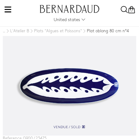
0
United states
L'Atelier B
Plats "Algues et Poissons"
Plat oblong 80 cm n°4
..
Reference G900 / 23475