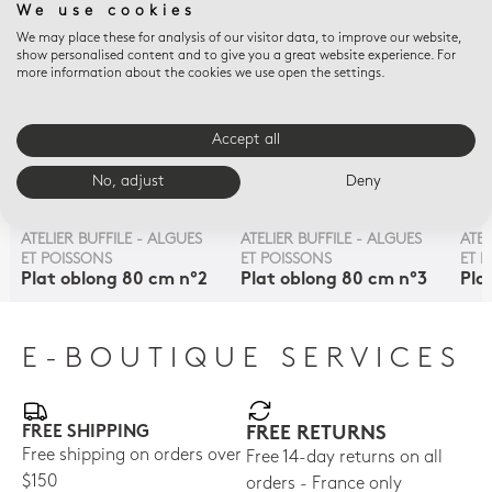
We use cookies
We may place these for analysis of our visitor data, to improve our website,
show personalised content and to give you a great website experience. For
more information about the cookies we use open the settings.
Accept all
No, adjust
Deny
ATELIER BUFFILE - ALGUES
ATELIER BUFFILE - ALGUES
ATEL
ET POISSONS
ET POISSONS
ET 
Plat oblong 80 cm n°2
Plat oblong 80 cm n°3
Pla
E-BOUTIQUE SERVICES
FREE SHIPPING
FREE RETURNS
Free shipping on orders over
Free 14-day returns on all
$150
orders - France only