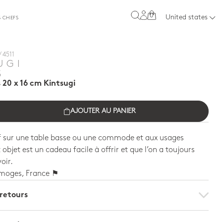
0
United states
S CHEFS
 4511
UGI
S
 20 x 16 cm Kintsugi
AJOUTER AU PANIER
if sur une table basse ou une commode et aux usages
 objet est un cadeau facile à offrir et que l’on a toujours
voir.
imoges, France ⚑
 retours