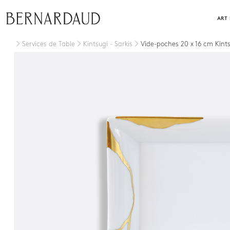
Fermer
ART 
Services de Table
Kintsugi - Sarkis
Vide-poches 20 x 16 cm Kint