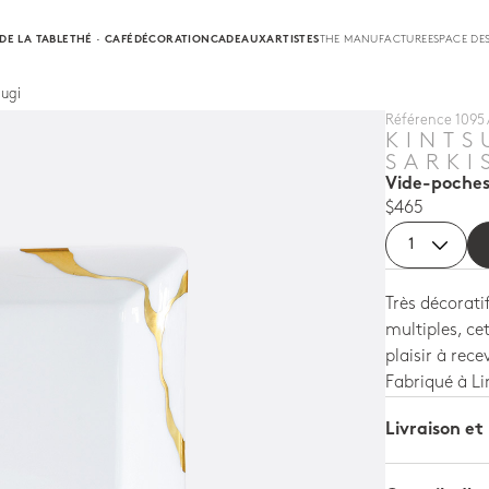
DE LA TABLE
THÉ · CAFÉ
DÉCORATION
CADEAUX
ARTISTES
THE MANUFACTURE
ESPACE DE
sugi
Référence 1095 /
KINTS
SARKI
Vide-poches
$465
Très décorat
multiples, cet
plaisir à rece
Fabriqué à L
Livraison et