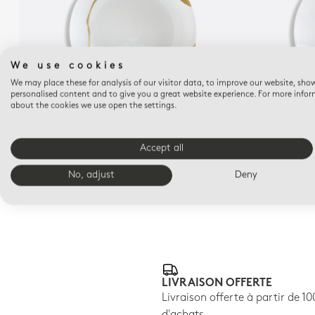
We use cookies
We may place these for analysis of our visitor data, to improve our website, sho
personalised content and to give you a great website experience. For more info
about the cookies we use open the settings.
KINTSUGI
SARKIS
Compotier creux 24 cm
Pl
Accept all
$390
No, adjust
Deny
LIVRAISON OFFERTE
Livraison offerte à partir de 1
d'achats