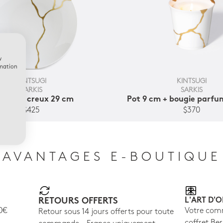
w
rmation
KINTSUGI
KINTSUGI
SARKIS
SARKIS
at rond creux 29 cm
Pot 9 cm + bougie parf
$425
$370
AVANTAGES E-BOUTIQUE
RETOURS OFFERTS
L'ART D'O
00€
Votre com
Retour sous 14 jours offerts pour toute
coffret B