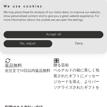
frais de douane peuvent être appliqués dans le pays de
We use cookies
destination. Ces frais de douane sont à régler par le destinataire
à l'arrivée du colis. Suite au BREXIT, pour toute commande
We may place these for analysis of our visitor data, to improve our website,
show personalised content and to give you a great website experience. For
envoyée au Royaume-Uni, veuillez noter que la T.V.A. est
more information about the cookies we use open the settings.
collectée par le transporteur lorsque le colis arrive sur le sol
britannique.
Accept all
No, adjust
Deny
Eブティックの利点
返品無料
贈る芸術
ベルナルドの箱に美しく包
全注文で14日以内返品無料
装されたギフトにメッセー
ジカードを添え、よりパー
ソナライズされたギフトを