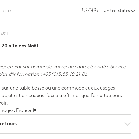
0
United states
S CHEFS
 4511
 20 x 16 cm Noël
niquement sur demande, merci de contacter notre Service
plus d'information : +33(0)5.55.10.21.86.
if sur une table basse ou une commode et aux usages
 objet est un cadeau facile à offrir et que l’on a toujours
voir.
imoges, France ⚑
 retours