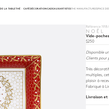
DE LA TABLE
THÉ · CAFÉ
DÉCORATION
CADEAUX
ARTISTES
THE MANUFACTURE
ESPACE DE
Référence 1918 /
NOËL
Vide-poches
$250
Disponible u
Clients pour 
Très décorat
multiples, cet
plaisir à rece
Fabriqué à L
Livraison et