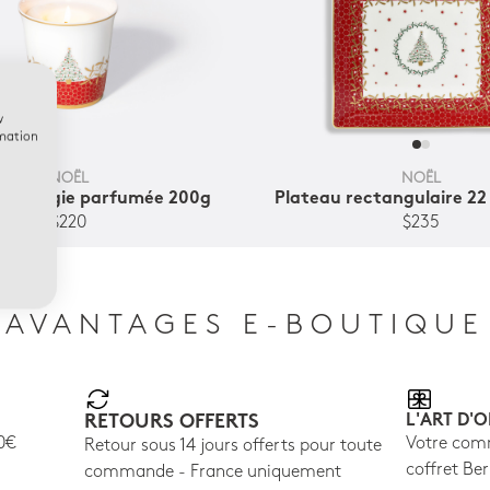
w
rmation
NOËL
NOËL
 + bougie parfumée 200g
Plateau rectangulaire 22
$220
$235
AVANTAGES E-BOUTIQUE
RETOURS OFFERTS
L'ART D'O
00€
Votre com
Retour sous 14 jours offerts pour toute
coffret B
commande - France uniquement