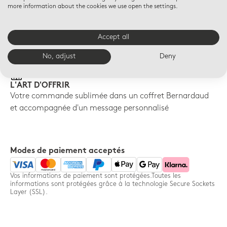
more information about the cookies we use open the settings.
LIVRAISON OFFERTE
RETOURS OFFERTS
Livraison offerte à partir de
Accept all
Retour sous 14 jours offerts
100€ d'achats
pour toute commande -
No, adjust
Deny
France uniquement
L'ART D'OFFRIR
Votre commande sublimée dans un coffret Bernardaud
et accompagnée d'un message personnalisé
Modes de paiement acceptés
Vos informations de paiement sont protégées.Toutes les
informations sont protégées grâce à la technologie Secure Sockets
Layer (SSL).