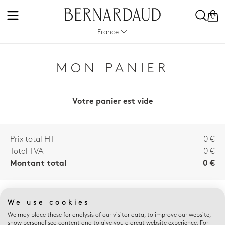
0
France
MON PANIER
Votre panier est vide
Prix total HT
0 €
Total TVA
0 €
Montant total
0 €
AVANTAGES E-
We use cookies
BOUTIQUE
We may place these for analysis of our visitor data, to improve our website,
show personalised content and to give you a great website experience. For