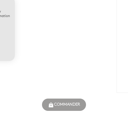
w
rmation
COMMANDER