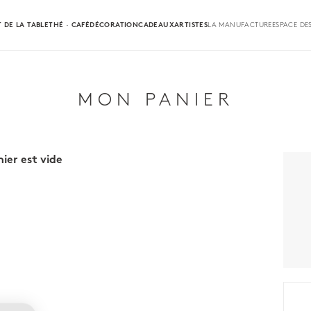
 DE LA TABLE
THÉ · CAFÉ
DÉCORATION
CADEAUX
ARTISTES
LA MANUFACTURE
ESPACE DE
MON PANIER
ier est vide