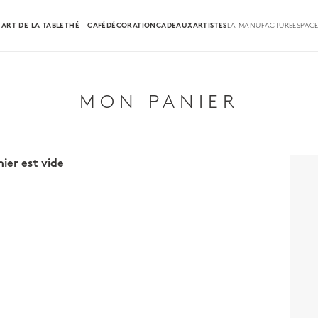
ART DE LA TABLE
THÉ · CAFÉ
DÉCORATION
CADEAUX
ARTISTES
LA MANUFACTURE
ESPACE
MON PANIER
ier est vide