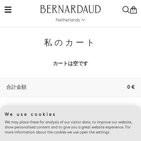
0
Netherlands
私のカート
カートは空です
合計金額
0 €
Eブティックの利点
We use cookies
We may place these for analysis of our visitor data, to improve our website,
show personalised content and to give you a great website experience. For
more information about the cookies we use open the settings.
返品無料
贈る芸術