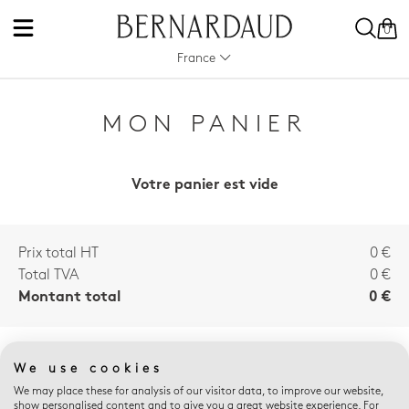
0
France
MON PANIER
Votre panier est vide
Prix total HT
0 €
Total TVA
0 €
Montant total
0 €
AVANTAGES E-
We use cookies
BOUTIQUE
We may place these for analysis of our visitor data, to improve our website,
show personalised content and to give you a great website experience. For