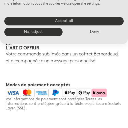
more information about the cookies we use open the settings.
LIVRAISON OFFERTE
RETOURS OFFERTS
Livraison offerte à partir de
Accept all
Retour sous 14 jours offerts
100€ d'achats
pour toute commande -
No, adjust
Deny
France uniquement
L'ART D'OFFRIR
Votre commande sublimée dans un coffret Bernardaud
et accompagnée d'un message personnalisé
Modes de paiement acceptés
Vos informations de paiement sont protégées.Toutes les
informations sont protégées grâce à la technologie Secure Sockets
Layer (SSL).