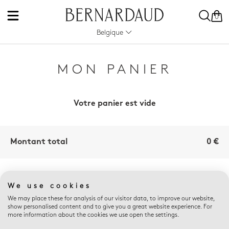
0
Belgique
MON PANIER
Votre panier est vide
Montant total
0 €
AVANTAGES E-
We use cookies
BOUTIQUE
We may place these for analysis of our visitor data, to improve our website,
show personalised content and to give you a great website experience. For
more information about the cookies we use open the settings.