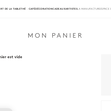
ART DE LA TABLE
THÉ · CAFÉ
DÉCORATION
CADEAUX
ARTISTES
LA MANUFACTURE
ESPACE 
MON PANIER
ier est vide