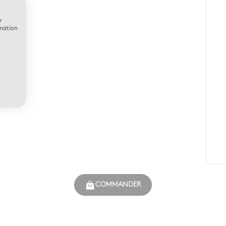
w
rmation
COMMANDER