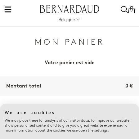
0
Belgique
MON PANIER
Votre panier est vide
Montant total
0 €
AVANTAGES E-
We use cookies
BOUTIQUE
We may place these for analysis of our visitor data, to improve our website,
show personalised content and to give you a great website experience. For
more information about the cookies we use open the settings.