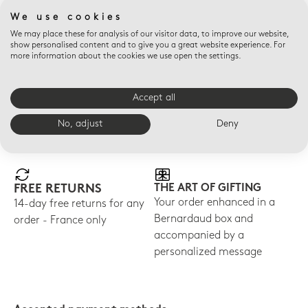
frais de douane peuvent être appliqués dans le pays de
We use cookies
destination. Ces frais de douane sont à régler par le destinataire
We may place these for analysis of our visitor data, to improve our website,
à l'arrivée du colis. Suite au BREXIT, pour toute commande
show personalised content and to give you a great website experience. For
envoyée au Royaume-Uni, veuillez noter que la T.V.A. est
more information about the cookies we use open the settings.
collectée par le transporteur lorsque le colis arrive sur le sol
britannique.
Accept all
No, adjust
Deny
E-SHOP ADVANTAGES
FREE RETURNS
THE ART OF GIFTING
Your order enhanced in a
14-day free returns for any
Bernardaud box and
order - France only
accompanied by a
personalized message