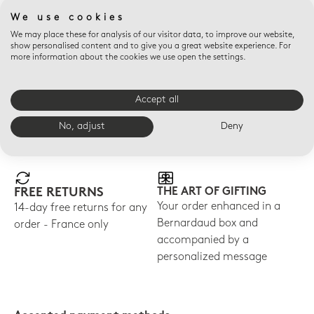
frais de douane peuvent être appliqués dans le pays de
We use cookies
destination. Ces frais de douane sont à régler par le destinataire
We may place these for analysis of our visitor data, to improve our website,
à l'arrivée du colis. Suite au BREXIT, pour toute commande
show personalised content and to give you a great website experience. For
envoyée au Royaume-Uni, veuillez noter que la T.V.A. est
more information about the cookies we use open the settings.
collectée par le transporteur lorsque le colis arrive sur le sol
britannique.
Accept all
No, adjust
Deny
E-SHOP ADVANTAGES
FREE RETURNS
THE ART OF GIFTING
Your order enhanced in a
14-day free returns for any
Bernardaud box and
order - France only
accompanied by a
personalized message